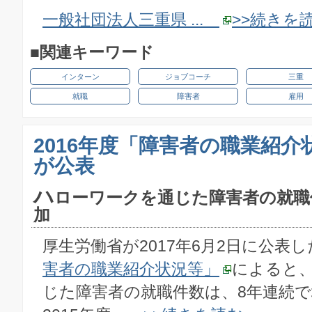
一般社団法人三重県 ...
>>続きを
■関連キーワード
インターン
ジョブコーチ
三重
就職
障害者
雇用
2016年度「障害者の職業紹介
が公表
ハ
ローワークを通じた障害者の就職
加
厚生労働省が2017年6月2日に公表し
害者の職業紹介状況等」
によると
じた障害者の就職件数は、8年連続