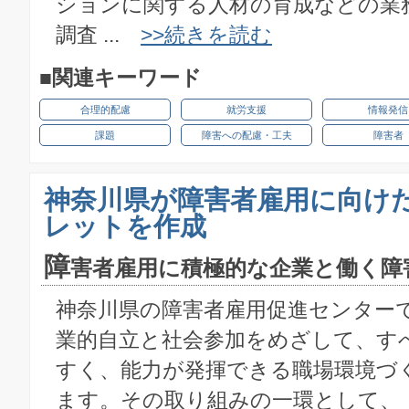
ションに関する人材の育成などの業
調査 ...
>>続きを読む
■関連キーワード
合理的配慮
就労支援
情報発信
課題
障害への配慮・工夫
障害者
神奈川県が障害者雇用に向け
レットを作成
障
害者雇用に積極的な企業と働く障
神奈川県の障害者雇用促進センター
業的自立と社会参加をめざして、す
すく、能力が発揮できる職場環境づ
ます。その取り組みの一環として、