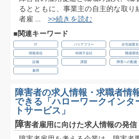
るとともに、事業主の自主的な取り
者雇 ...
>>続きを読む
■関連キーワード
IT
バリアフリー
在宅就業支
情報発信
特例子会社
職場環境
設備
課題
障害への配慮
雇用
障害者の求人情報・求職者情
できる「ハローワークインタ
トサービス」
障
害者雇用に向けた求人情報の発信
障害者雇用を考える企業は、障害者