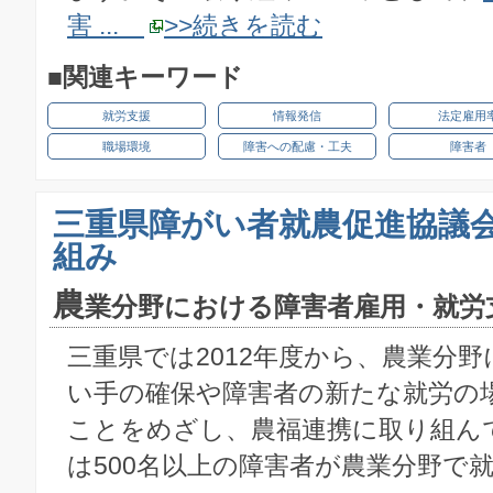
害 ...
>>続きを読む
■関連キーワード
就労支援
情報発信
法定雇用
職場環境
障害への配慮・工夫
障害者
三重県障がい者就農促進協議
組み
農
業分野における障害者雇用・就労
三重県では2012年度から、農業分
い手の確保や障害者の新たな就労の
ことをめざし、農福連携に取り組ん
は500名以上の障害者が農業分野で