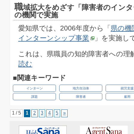
職
域拡大をめざす「障害者のインタ
の機関で実施
愛知県では、2006年度から「
県の機
インターンシップ事業
」を実施し
これは、県職員の知的障害者への理解を
読む
■関連キーワード
インターン
地方自治体
就労支援
課題
障害者
雇用
1 / 5
1
2
3
4
5
»