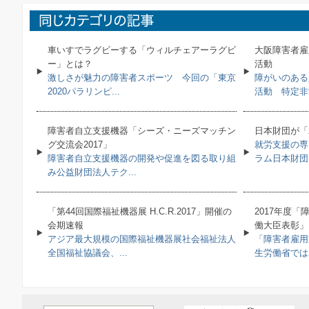
車いすでラグビーする「ウィルチェアーラグビ
大阪障害者雇
ー」とは？
活動
激しさが魅力の障害者スポーツ 今回の「東京
障がいのある
2020パラリンピ...
活動 特定非営
障害者自立支援機器「シーズ・ニーズマッチン
日本財団が「
グ交流会2017」
就労支援の専
障害者自立支援機器の開発や促進を図る取り組
ラム日本財団は
み公益財団法人テク...
「第44回国際福祉機器展 H.C.R.2017」開催の
2017年度
会期速報
働大臣表彰」
アジア最大規模の国際福祉機器展社会福祉法人
「障害者雇用
全国福祉協議会、...
生労働省では20