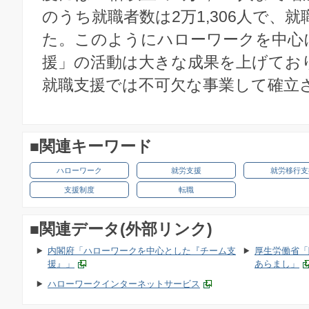
のうち就職者数は2万1,306人で、就職
た。このようにハローワークを中心
援」の活動は大きな成果を上げてお
就職支援では不可欠な事業して確立
■関連キーワード
ハローワーク
就労支援
就労移行支
支援制度
転職
■関連データ(外部リンク)
内閣府「ハローワークを中心とした『チーム支
厚生労働省「
援』」
あらまし」
ハローワークインターネットサービス