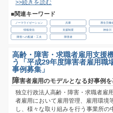
>>続きを読む
■関連キーワード
ノーマライゼーション
兵庫
厚生労働
情報発信
支援制度
神奈川
障害への配慮・工夫
障害者
高齢・障害・求職者雇用支援
う「平成29年度障害者雇用職
事例募集」
障
害者雇用のモデルとなる好事例を
独立行政法人高齢・障害・求職者雇
者雇用において雇用管理、雇用環境
し、様々な取り組みを行う事業所の