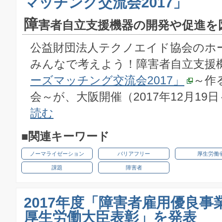
マッチング交流会2017」
障
害者自立支援機器の開発や促進を
公益財団法人テクノエイド協会のホ
みんなで考えよう！障害者自立支援
ーズマッチング交流会2017」
～作
会～が、大阪開催（2017年12月19日～
読む
■関連キーワード
ノーマライゼーション
バリアフリー
厚生労働
課題
障害者
2017年度「障害者雇用優良事
厚生労働大臣表彰」を発表