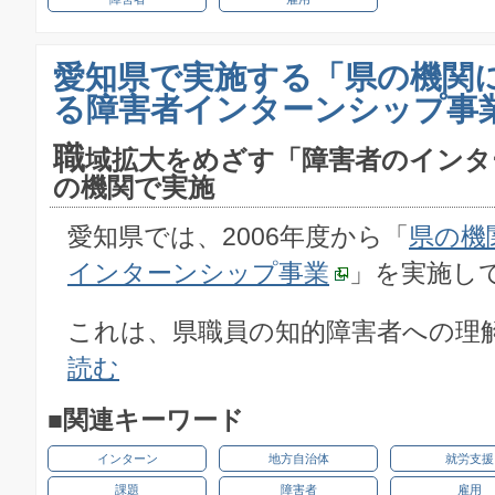
愛知県で実施する「県の機関
る障害者インターンシップ事
職
域拡大をめざす「障害者のインタ
の機関で実施
愛知県では、2006年度から「
県の機
インターンシップ事業
」を実施し
これは、県職員の知的障害者への理解を
読む
■関連キーワード
インターン
地方自治体
就労支援
課題
障害者
雇用