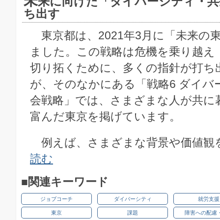
未
来に向けた「ダイバーシティ・共
ち出す
東京都は、2021年3月に「未来の
ました。この戦略は危機を乗り越え
切り拓くために、多くの指針が打ち
が、そのなかにある「戦略6 ダイバ
会戦略」では、さまざまな人が共に
富んだ東京を掲げています。
例えば、さまざまな背景や価値観を持
読む
■関連キーワード
ジョブコーチ
ダイバーシティ
就労支援
東京
課題
障害への配慮