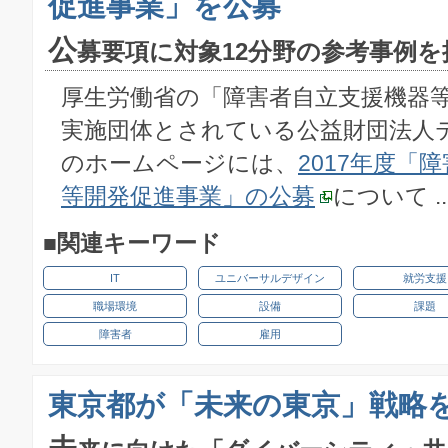
促進事業」を公募
公
募要項に対象12分野の参考事例を
厚生労働省の「障害者自立支援機器
実施団体とされている公益財団法人
のホームページには、
2017年度「
等開発促進事業」の公募
について .
■関連キーワード
IT
ユニバーサルデザイン
就労支援
職場環境
設備
課題
障害者
雇用
東京都が「未来の東京」戦略