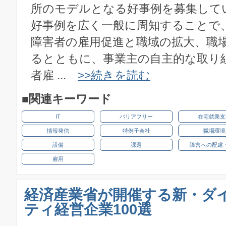
所のモデルとなる好事例を募集して
好事例を広く一般に周知することで
障害者の雇用促進と職域の拡大、職
るとともに、事業主の自主的な取り
者雇 ...
>>続きを読む
■関連キーワード
IT
バリアフリー
在宅就業支
情報発信
特例子会社
職場環境
設備
課題
障害への配慮
雇用
経済産業省が開催する新・ダ
ティ経営企業100選