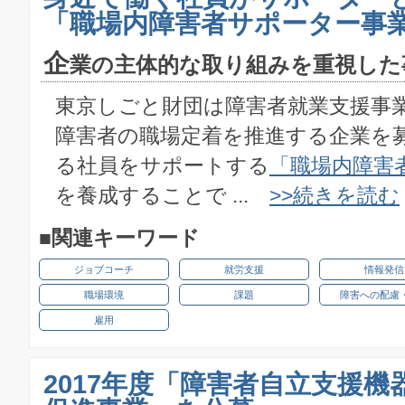
「職場内障害者サポーター事
企
業の主体的な取り組みを重視した
東京しごと財団は障害者就業支援事
障害者の職場定着を推進する企業を
る社員をサポートする
「職場内障害
を養成することで ...
>>続きを読む
■関連キーワード
ジョブコーチ
就労支援
情報発信
職場環境
課題
障害への配慮
雇用
2017年度「障害者自立支援機