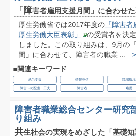
「障
害者雇用支援月間」に合わせた
厚生労働省では2017年度の
「障害者
厚生労働大臣表彰」
の受賞者を決
しました。この取り組みは、9月の
間」に合わせて、障害者の職業 ...
■関連キーワード
就労支援
情報発信
職場環境
障害への配慮・工夫
障害者
雇用
障害者職業総合センター研究
り組み
共
生社会の実現をめざした「基礎知