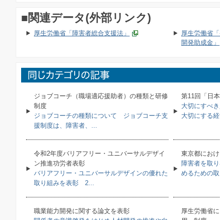
■関連データ(外部リンク)
厚生労働省「障害者総合支援法」
厚生労働省「
開発助成金」
ジョブコーチ（職場適応援助者）の種類と研修
第11回「日
制度
大切にすべき
ジョブコーチの種類について ジョブコーチ支
大切にする経営
援制度は、障害者、...
令和2年度バリアフリー・ユニバーサルデザイ
東京都におけ
ン推進功労者表彰
障害者を取り
バリアフリー・ユニバーサルデザインの優れた
めるための取り
取り組みを表彰 2...
職業能力開発に関する論文を表彰
厚生労働省に