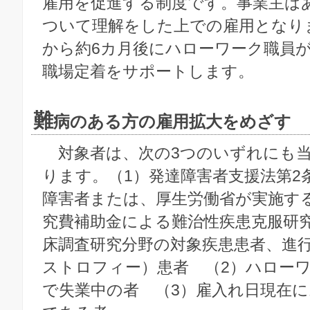
雇用を促進する制度です。事業主は
ついて理解をした上での雇用となり
から約6カ月後にハローワーク職員
職場定着をサポートします。
難
病のある方の雇用拡大をめざす
対象者は、次の3つのいずれにも
ります。（1）発達障害者支援法第2
障害者または、厚生労働省が実施す
究費補助金による難治性疾患克服研
床調査研究分野の対象疾患患者、進
ストロフィー）患者 （2）ハロー
で失業中の者 （3）雇入れ日現在に