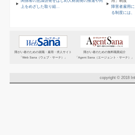
関係者の意識啓発をはじめ人材開発の推進や向
用」制度
上をめざした取り組...
障害者雇用に
る制度には、大
障がい者のための就職・雇用・求人サイト
障がい者のための無料職業紹介
「Web Sana（ウェブ・サーナ）」
「Agent Sana（エージェント・サーナ）」
copyright © 2018 Int