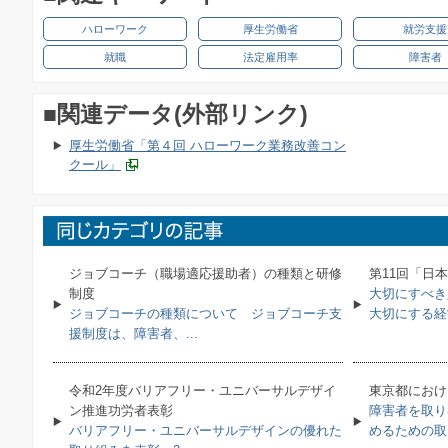
ハローワーク
厚生労働省
就労支援
就職
法定雇用率
障害者
■関連データ(外部リンク)
厚生労働省「第４回 ハローワーク業務改善コン
クール」
ジョブコーチ（職場適応援助者）の種類と研修
第11回「日
制度
大切にすべき
ジョブコーチの種類について ジョブコーチ支
大切にする経営
援制度は、障害者、...
令和2年度バリアフリー・ユニバーサルデザイ
東京都におけ
ン推進功労者表彰
障害者を取り
バリアフリー・ユニバーサルデザインの優れた
めるための取り