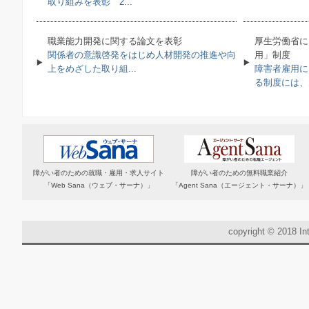
取り組みを表彰 2...
職業能力開発に関する論文を表彰
厚生労働省に
関係者の意識啓発をはじめ人材開発の推進や向
用」制度
上をめざした取り組...
障害者雇用に
る制度には、大
障がい者のための就職・雇用・求人サイト
障がい者のための無料職業紹介
「Web Sana（ウェブ・サーナ）」
「Agent Sana（エージェント・サーナ）」
copyright © 2018 Int