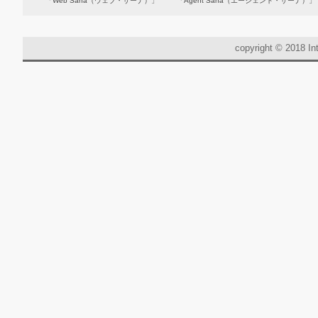
「Web Sana（ウェブ・サーナ）」
「Agent Sana（エージェント・サーナ）」
copyright © 2018 Int