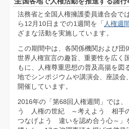
全
国各地で人権活動を推進する諸行
法務省と全国人権擁護委員連合会では
ら12月10日までの1週間を「
人権週
ざまな活動を実施しています。
この期間中は、各関係機関および団
世界人権宣言の趣旨、重要性を広く
もに、人権尊重思想の普及高揚を図
地でシンポジウムや講演会、座談会
開催しています。
2016年の「第68回人権週間」では
う 人権の世紀 ～考えよう 相手
つなげよう 違いを認め合う心～」