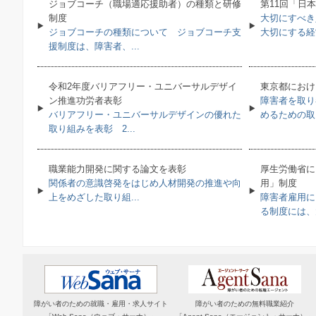
ジョブコーチ（職場適応援助者）の種類と研修
第11回「日
制度
大切にすべき
ジョブコーチの種類について ジョブコーチ支
大切にする経営
援制度は、障害者、...
令和2年度バリアフリー・ユニバーサルデザイ
東京都におけ
ン推進功労者表彰
障害者を取り
バリアフリー・ユニバーサルデザインの優れた
めるための取り
取り組みを表彰 2...
職業能力開発に関する論文を表彰
厚生労働省に
関係者の意識啓発をはじめ人材開発の推進や向
用」制度
上をめざした取り組...
障害者雇用に
る制度には、大
障がい者のための就職・雇用・求人サイト
障がい者のための無料職業紹介