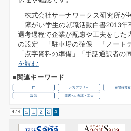
株式会社サーナワークス研究所が
「障がい学生の就職活動白書2013
選考過程で企業が配慮や工夫をした
の設定」「駐車場の確保」「ノート
「点字資料の準備」「手話通訳者の同席
を読む
■関連キーワード
IT
バリアフリー
在宅就業支
設備
障害への配慮・工夫
4 / 4
«
1
2
3
4