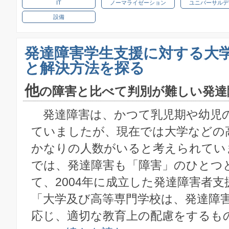
IT
ノーマライゼーション
ユニバーサルデ
設備
発達障害学生支援に対する大
と解決方法を探る
他
の障害と比べて判別が難しい発達
発達障害は、かつて乳児期や幼児
ていましたが、現在では大学などの
かなりの人数がいると考えられてい
では、発達障害も「障害」のひとつ
て、2004年に成立した発達障害者支
「大学及び高等専門学校は、発達障
応じ、適切な教育上の配慮をするも