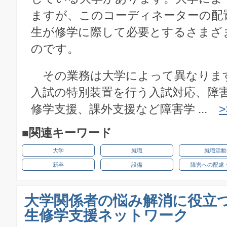
ますが、このコーディネーターの配
生が修学に際して必要とするさまざ
のです。
その業務は大学によって異なりま
入試の特別装置を行う入試対応、障
修学支援、課外支援など障害学 ...
■関連キーワード
大学
就職
就職活動
新卒
設備
障害への配慮
大学関係者の悩み解消に役立
生修学支援ネットワーク