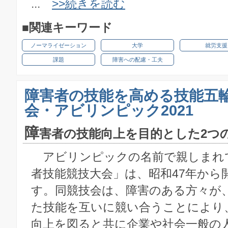
...
>>続きを読む
■関連キーワード
ノーマライゼーション
大学
就労支援
課題
障害への配慮・工夫
障害者の技能を高める技能五
会・アビリンピック2021
障
害者の技能向上を目的とした2つ
アビリンピックの名前で親しまれ
者技能競技大会」は、昭和47年から
す。同競技会は、障害のある方々が
た技能を互いに競い合うことにより
向上を図ると共に企業や社会一般の