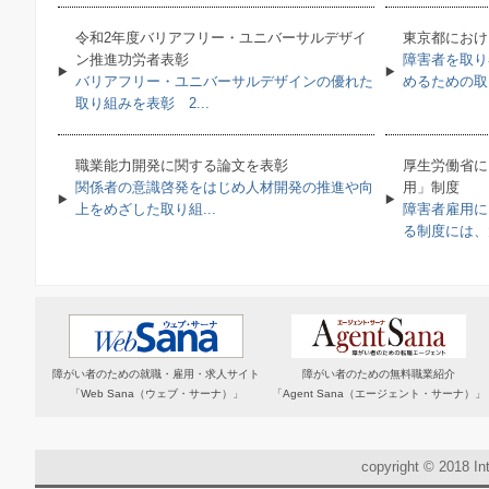
令和2年度バリアフリー・ユニバーサルデザイ
東京都におけ
ン推進功労者表彰
障害者を取り
バリアフリー・ユニバーサルデザインの優れた
めるための取り
取り組みを表彰 2...
職業能力開発に関する論文を表彰
厚生労働省に
関係者の意識啓発をはじめ人材開発の推進や向
用」制度
上をめざした取り組...
障害者雇用に
る制度には、大
障がい者のための就職・雇用・求人サイト
障がい者のための無料職業紹介
「Web Sana（ウェブ・サーナ）」
「Agent Sana（エージェント・サーナ）」
copyright © 2018 Int