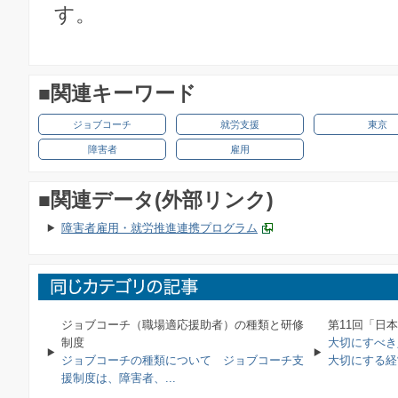
す。
■関連キーワード
ジョブコーチ
就労支援
東京
障害者
雇用
■関連データ(外部リンク)
障害者雇用 ・就労推進連携プログ ラム
ジョブコーチ（職場適応援助者）の種類と研修
第11回「日
制度
大切にすべき
ジョブコーチの種類について ジョブコーチ支
大切にする経営
援制度は、障害者、...