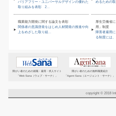
バリアフリー・ユニバーサルデザインの優れた
めるための取り
取り組みを表彰 2...
職業能力開発に関する論文を表彰
厚生労働省に
関係者の意識啓発をはじめ人材開発の推進や向
用」制度
上をめざした取り組...
障害者雇用に
る制度には、大
障がい者のための就職・雇用・求人サイト
障がい者のための無料職業紹介
「Web Sana（ウェブ・サーナ）」
「Agent Sana（エージェント・サーナ）」
copyright © 2018 Int