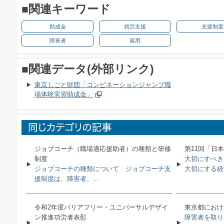
■関連キーワード
助成金
就労支援
支援制度
障害者
雇用
■関連データ(外部リンク)
東京しごと財団「コンビネーションジャンプ職
場体験実習助成金」
ジョブコーチ（職場適応援助者）の種類と研修
第11回「日
制度
大切にすべき
ジョブコーチの種類について ジョブコーチ支
大切にする経営
援制度は、障害者、...
令和2年度バリアフリー・ユニバーサルデザイ
東京都におけ
ン推進功労者表彰
障害者を取り