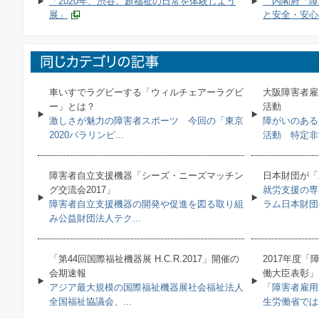
「2020年、渋谷。超福祉の日常を体験しよう
内閣府「障
展」
と安全・安心
車いすでラグビーする「ウィルチェアーラグビ
大阪障害者雇
ー」とは？
活動
激しさが魅力の障害者スポーツ 今回の「東京
障がいのある
2020パラリンピ...
活動 特定非営
障害者自立支援機器「シーズ・ニーズマッチン
日本財団が「
グ交流会2017」
就労支援の専
障害者自立支援機器の開発や促進を図る取り組
ラム日本財団は
み公益財団法人テク...
「第44回国際福祉機器展 H.C.R.2017」開催の
2017年度
会期速報
働大臣表彰」
アジア最大規模の国際福祉機器展社会福祉法人
「障害者雇用
全国福祉協議会、...
生労働省では20